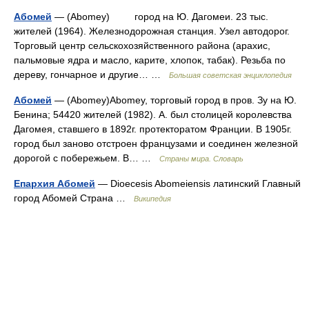
Абомей
— (Abomey) город на Ю. Дагомеи. 23 тыс.
жителей (1964). Железнодорожная станция. Узел автодорог.
Торговый центр сельскохозяйственного района (арахис,
пальмовые ядра и масло, карите, хлопок, табак). Резьба по
дереву, гончарное и другие… …
Большая советская энциклопедия
Абомей
— (Abomey)Abomey, торговый город в пров. Зу на Ю.
Бенина; 54420 жителей (1982). А. был столицей королевства
Дагомея, ставшего в 1892г. протекторатом Франции. В 1905г.
город был заново отстроен французами и соединен железной
дорогой с побережьем. В… …
Страны мира. Словарь
Епархия Абомей
— Dioecesis Abomeiensis латинский Главный
город Абомей Страна …
Википедия