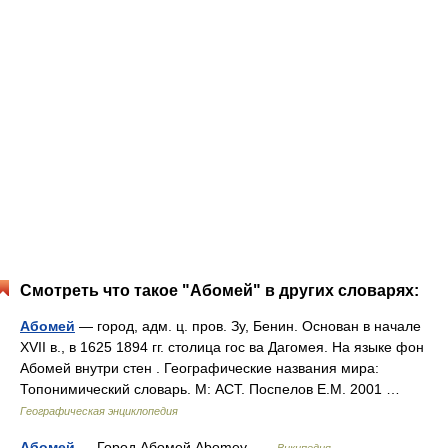
Смотреть что такое "Абомей" в других словарях:
Абомей
— город, адм. ц. пров. Зу, Бенин. Основан в начале
XVII в., в 1625 1894 гг. столица гос ва Дагомея. На языке фон
Абомей внутри стен . Географические названия мира:
Топонимический словарь. М: АСТ. Поспелов Е.М. 2001 …
Географическая энциклопедия
Абомей
— Город Абомей Abomey …