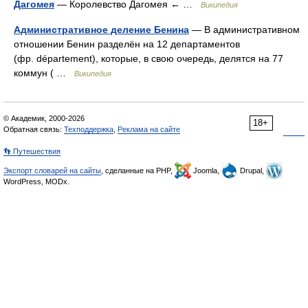
Дагомея
— Королевство Дагомея ← …
Википедия
Административное деление Бенина
— В административном
отношении Бенин разделён на 12 департаментов
(фр. département), которые, в свою очередь, делятся на 77
коммун ( …
Википедия
© Академик, 2000-2026
18+
Обратная связь:
Техподдержка
,
Реклама на сайте
👣 Путешествия
Экспорт словарей на сайты
, сделанные на PHP,
Joomla,
Drupal,
WordPress, MODx.