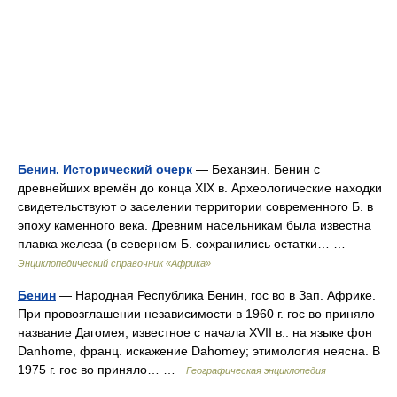
Бенин. Исторический очерк
— Беханзин. Бенин с
древнейших времён до конца XIX в. Археологические находки
свидетельствуют о заселении территории современного Б. в
эпоху каменного века. Древним насельникам была известна
плавка железа (в северном Б. сохранились остатки… …
Энциклопедический справочник «Африка»
Бенин
— Народная Республика Бенин, гос во в Зап. Африке.
При провозглашении независимости в 1960 г. гос во приняло
название Дагомея, известное с начала XVII в.: на языке фон
Danhome, франц. искажение Dahomey; этимология неясна. В
1975 г. гос во приняло… …
Географическая энциклопедия