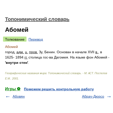
Топонимический словарь
Абомей
Толкование
Перевод
Абомей
город,
адм.
ц.
пров.
Зу, Бенин. Основан в начале XVII
в.
, в
1625- 1894
гг.
столица гос-ва Дагомея. На языке фон Абомей -
'внутри стен'
.
Географические названия мира: Топонимический словарь. - М: АСТ
.
Поспелов
Е.М.
.
2001
.
Игры ⚽
Поможем решить контрольную работу
Абовян
Абрау-Дюрсо